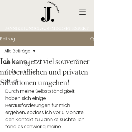
JANNIKE JUNGCLAUS - MINDSET EXPERT
Beitrag
Alle Beiträge
Ich kann jetzt viel souveräner
Alle Beiträge
mit beruflichen und privaten
Kundenstimmen
Situationen umgehen!
Aktuell
Durch meine Selbstständigkeit 
haben sich einige 
Herausforderungen für mich 
ergeben, sodass ich vor 5 Monate 
den Kontakt zu Jannike suchte. Ich 
fand es schwierig meine 