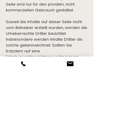
Seite sind nur für den privaten, nicht
kommerziellen Gebrauch gestattet.
Soweit die Inhalte auf dieser Seite nicht
vom Betreiber erstellt wurden, werden die
Urheberrechte Dritter beachtet.
Insbesondere werden Inhalte Dritter als
solche gekennzeichnet. Sollten Sie
trotzdem auf eine
Urheberrechtsverletzung aufmerksam
werden, bitten wir um einen
entsprechenden Hinweis. Bei
Bekanntwerden von Rechtsverletzungen
werden wir derartige Inhalte umgehend
entfernen.
Quelle:
eRecht24