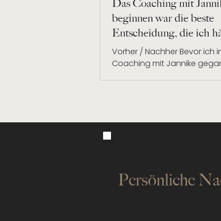
Das Coaching mit Janni
beginnen war die beste
Entscheidung, die ich h
treffen können!
Vorher / Nachher Bevor ich i
Coaching mit Jannike gega
hatte ich große Selbstzweifel
habe mir selbst überhaupt ni
Persönliche Na