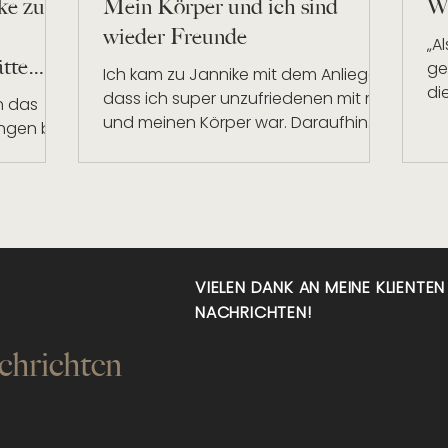
ke zu
Mein Körper und ich sind
We
wieder Freunde
„A
ätte
ge
Ich kam zu Jannike mit dem Anliegen,
di
dass ich super unzufriedenen mit mir
n das
da
und meinen Körper war. Daraufhin
ngen bin
hat sie mir ein Coaching...
. Ich
chts...
VIELEN DANK AN MEINE KLIENTE
NACHRICHTEN!
chrichten