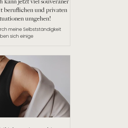
h kann jetzt viel souveräner
t beruflichen und privaten
tuationen umgehen!
rch meine Selbstständigkeit
ben sich einige
rausforderungen für mich
geben, sodass ich vor 5 Monate
n Kontakt zu Jannike...