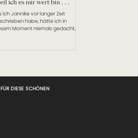
il ich es mir wert bin . . .
ls ich Jannike vor langer Zeit
schrieben habe, hätte ich in
esem Moment niemals gedacht,
ss es mein Leben so stark positiv...
N FÜR DIESE SCHÖNEN