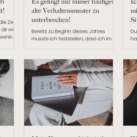
eb
Es gelingt mir immer häufiger,
Ic
t!
alte Verhaltensmuster zu
mi
unterbrechen!
Si
die Zeit
dir war
Bereits zu Beginn dieses Jahres
Du
nserer
musste ich feststellen, dass ich im
ha
bt,...
Hinblick auf meine berufliche
He
Situation nicht länger glücklich war....
er
de